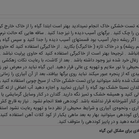
نکه تست خشکی خاک انجام نمیدادید بهتر است ابتدا گیاه را از خاک خارج ک
را چک کنید . برگهای آسیب دیده را نیز جدا کنید . ساقه هایی که حالت نرم و
 . اگر ریشه دچار آسیب بود قسمتهای آسیب دیده را جدا کنید و سپس گیاه را
ریشه) و در خاک تازه ( خاکبرگ) بکارید . از خاکبرگی استفاده کنید که حاو
)نباشد . ترجیحا بهتر است از خاکبرگی استفاده کنید که حاوی پرلیت نباشد 
ال خرد شده نیز وجود داشته باشد . بعد از کاشت، با رعايت نکات زهکشی ، گی
محیطی با نور ملایم و تهویه ی عالی قرار دهید. این گیاه نباید در معرض نور زی
ی که از پنجره عبور میکند نباید روی برگها بیافتد، بعد از آن آبیاری را زما
شک شده باشد میتوانید برای تست خشکی خاک از سيخ چوبی استفاده کنید و
ان نسبتا خشک بود گیاه را آبیاری نمایید و اجازه دهید آبِ اضافی از ته گ
خالی کنید و همیشه خشک و تمیز نگه دارید. گلدان در کنار وسایل گرمایشی ی
 کنار آشپزخانه قرار نداشته باشد. کوددهی فعلا انجام نشود . نیاز به قارچ ک
ری ، ونحوه‌ی آبیاری و شرایط محیطی از نظر دما و تهویه رعايت نشود استف
ای کوددهی میتوانید بهار به بعد ماهی یکبار از کود کلات آهن استفاده کنید. 
ادامه دهید و در پاییز کوددهی را متوقف کنید.
دی برای مشکل این گیاه