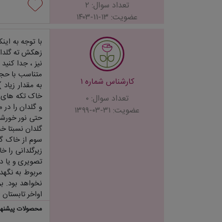
تعداد سوال: ۲
عضویت: ۱۳-۱۱-۱۴۰۳
با توجه به ای
زهکش ته گلدان 
نیز ، جدا کنید
متناسب با حجم 
کارشناس شماره ۱
به مقدار زیاد 
خاک تکه های زغ
تعداد سوال: ۰
و گلدان را در 
عضویت: ۳۱-۰۳-۱۳۹۹
حتی نور خورشید
گلدان نسبتا خ
سوم از خاک گلد
زیرگلدانی را 
تصویری و یا در
مربوط به نگهدا
نخواهد بود. بر
اواخر تابستان 
محصولات پیشنها