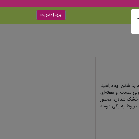
ورود | عضویت
ک
بد شدن. یه دراسینا
وبی هست. و هفته‌ای
 و خشک شده‌ن. مجبور
مربوط به یکی دوماه