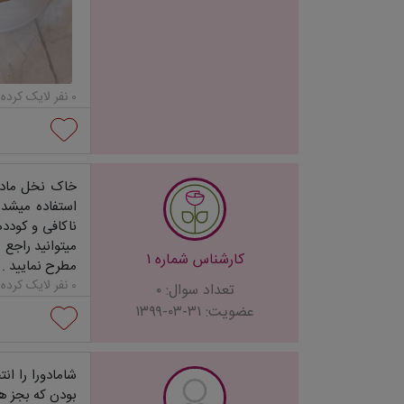
۰ نفر لایک کرده‌اند...
خاک نخل ماداگ
استفاده میشد 
ناکافی و کودده
میتوانید راجع 
کارشناس شماره ۱
مطرح نمایید .
۰ نفر لایک کرده‌اند...
تعداد سوال: ۰
عضویت: ۳۱-۰۳-۱۳۹۹
شامادورا را ان
بودن که بجز ه