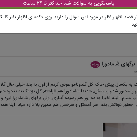
پاسخگویی به سوالات شما حداکثر تا ۲۴ ساعت
ر قصد اظهار نظر در مورد این سوال را دارید روی دکمه ی اظهار نظر کلی
ید
گهای شامادورا
ویژه
 به یکسال پیش خاک کل گلدونامو عوض کردم از اون به بعد خیلی حال گلام 
م و مجبور شدم ببینمش. جدیدا شامادورا هم ناراحته. گل نزدیک به پنجره جن
ب میدم. البته اخیرا به ده روز هم رسیده آبیاری. ولی برگهای شامادورا تیره
 چطور نجاتش بدم. سر آمستل و سرخس هم همین بلا داره میاد. اینا همه 