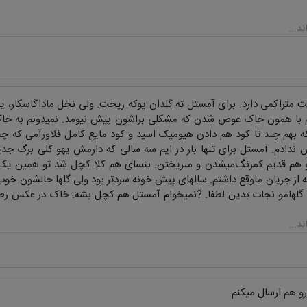
 متراکمی دارد. برای آمستل ته گلدان پوکه ریخت. ولی نخل ماداگاسکار، یه
با همون خاک عوض شدن که مشکلی براشون پیش نیومد. نمیدونم به خاک م
ه بهم چند تا کود هم دادن هیومیک اسید و کود مایع کامل فلاورآمی که چند
ن ندادم. آمستل برای تنها بار در ایم سه سالی که دارمش یهو کلی برگ جدید
 هم قدیم کمرنگ‌میشدن و میریختن. بنسای هم کلا کچل شد تو همین یک م
ه از جریان ماوقع داشتم. سالهای پیش خونه سردتر بود ولی گلها حالشون خوب 
 گلهامو نجات بدین لطفا. ?نمیخوام آمستل هم کچل بشه. خاک در عکس رطوب
و هم ارسال میکنم